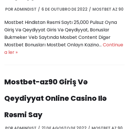
POR
ADMINDIST
6 DE OUTUBRO DE 2022
MOSTBET AZ 90
Mostbet Hindistan Rəsmi Saytı 25,000 Pulsuz Oyna
Giriş Və Qeydiyyat Giris Və Qeydiyyat, Bonuslar
Bukmeker Veb Saytında Mosbet Content Digər
Mostbet Bonusları Mostbet Onlayn Kazino…
Continue
a ler »
Mostbet-az90 Giriş Və
Qeydiyyat Online Casino Ilə
Rəsmi Say
POR
ADMINDIST
21 DE AGOSTO DE 2022
MOSTBET AZ 90