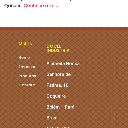
Qanuni…
Continue a ler »
O SITE
DOCEL
INDÚSTRIA
Home
Alameda Nossa
Empresa
Senhora de
Produtos
Contato
Fátima, 10
Coqueiro
Belém – Pará –
Brasil