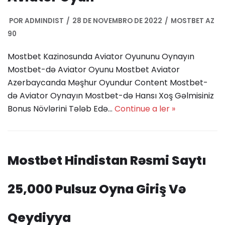
POR
ADMINDIST
28 DE NOVEMBRO DE 2022
MOSTBET AZ
90
Mostbet Kazinosunda Aviator Oyununu Oynayın
Mostbet-də Aviator Oyunu Mostbet Aviator
Azerbaycanda Məşhur Oyundur Content Mostbet-
də Aviator Oynayın Mostbet-də Hansı Xoş Gəlmisiniz
Bonus Növlərini Tələb Edə…
Continue a ler »
Mostbet Hindistan Rəsmi Saytı
25,000 Pulsuz Oyna Giriş Və
Qeydiyya