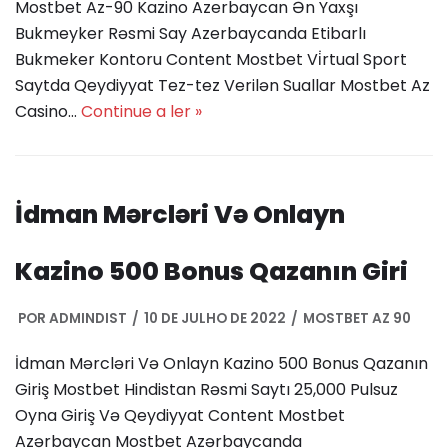
Mostbet Az-90 Kazino Azerbaycan Ən Yaxşı
Bukmeyker Rəsmi Say Azerbaycanda Etibarlı
Bukmeker Kontoru Content Mostbet Vi̇rtual Sport
Saytda Qeydiyyat Tez-tez Verilən Suallar Mostbet Az
Casino…
Continue a ler »
İdman Mərcləri Və Onlayn
Kazino 500 Bonus Qazanın Giri
POR
ADMINDIST
10 DE JULHO DE 2022
MOSTBET AZ 90
İdman Mərcləri Və Onlayn Kazino 500 Bonus Qazanın
Giriş Mostbet Hindistan Rəsmi Saytı 25,000 Pulsuz
Oyna Giriş Və Qeydiyyat Content Mostbet
Azərbaycan Mostbet Azərbaycanda