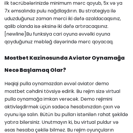
ilk təcrübələrinizdə minimum mərc qoyub, 5x və ya
7x əmsalında pulu nağdlaşdırın. Bu strategiya ilə
uduzduğunuz zaman mərci iki dəfə azaldacaqsınız,
qalib olanda isə əksinə iki dəfə artıracaqsınız.
[newline]Bu funksiya cari oyuna əvvəlki oyuna
qoyduğunuz məbləğ dəyərində mərc qoyacaq.
Mostbet Kazinosunda Aviator Oynamağa
Necə Başlamaq Olar?
Həqiqi pulla oynamazdan əvvəl aviator demo
mostbet cəhdini tövsiyə edirik. Bu rejim sizə virtual
pulla oynamağa imkan verəcək. Demo rejimini
aktivləşdirmək üçün sadəcə hesabınızdan çıxın və
oyunu işə salın. Bütün bu pulları istənilən rahat şəkildə
yatıra bilərsiniz. Unutmayın ki, bu virtual puldur və
əsas hesaba çəkilə bilməz. Bu rejim oyunçuların