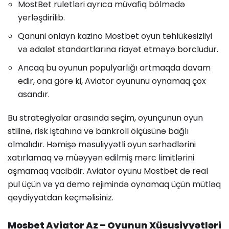
MostBet ruletləri ayrıca müvafiq bölmədə
yerləşdirilib.
Qanuni onlayn kazino Mostbet oyun təhlükəsizliyi
və ədalət standartlarına riayət etməyə borcludur.
Ancaq bu oyunun populyarlığı artmaqda davam
edir, ona görə ki, Aviator oyununu oynamaq çox
asandır.
Bu strategiyalar arasında seçim, oyunçunun oyun
stilinə, risk iştahına və bankroll ölçüsünə bağlı
olmalıdır. Həmişə məsuliyyətli oyun sərhədlərini
xatırlamaq və müəyyən edilmiş mərc limitlərini
aşmamaq vacibdir. Aviator oyunu Mostbet də real
pul üçün və ya demo rejimində oynamaq üçün mütləq
qeydiyyatdan keçməlisiniz.
Mosbet Aviator Az – Oyunun Xüsusiyyətləri