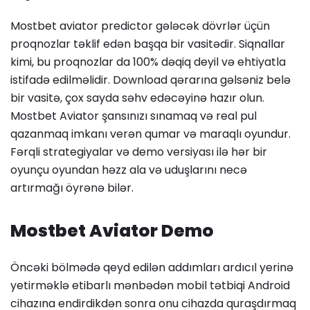
Mostbet aviator predictor gələcək dövrlər üçün
proqnozlar təklif edən başqa bir vasitədir. Siqnallar
kimi, bu proqnozlar da 100% dəqiq deyil və ehtiyatla
istifadə edilməlidir. Download qərarına gəlsəniz belə
bir vasitə, çox sayda səhv edəcəyinə hazır olun.
Mostbet Aviator şansınızı sınamaq və real pul
qazanmaq imkanı verən qumar və maraqlı oyundur.
Fərqli strategiyalar və demo versiyası ilə hər bir
oyunçu oyundan həzz ala və uduşlarını necə
artırmağı öyrənə bilər.
Mostbet Aviator Demo
Öncəki bölmədə qeyd edilən addımları ardıcıl yerinə
yetirməklə etibarlı mənbədən mobil tətbiqi Android
cihazına endirdikdən sonra onu cihazda quraşdırmaq