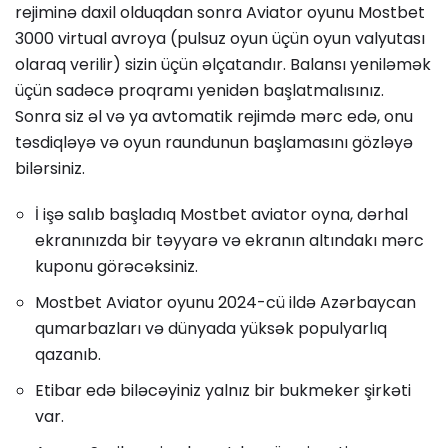
rejiminə daxil olduqdan sonra Aviator oyunu Mostbet
3000 virtual avroya (pulsuz oyun üçün oyun valyutası
olaraq verilir) sizin üçün əlçatandır. Balansı yeniləmək
üçün sadəcə proqramı yenidən başlatmalısınız.
Sonra siz əl və ya avtomatik rejimdə mərc edə, onu
təsdiqləyə və oyun raundunun başlamasını gözləyə
bilərsiniz.
İ işə salıb başladıq Mostbet aviator oyna, dərhal
ekranınızda bir təyyarə və ekranın altındakı mərc
kuponu görəcəksiniz.
Mostbet Aviator oyunu 2024-cü ildə Azərbaycan
qumarbazları və dünyada yüksək populyarlıq
qazanıb.
Etibar edə biləcəyiniz yalnız bir bukmeker şirkəti
var.