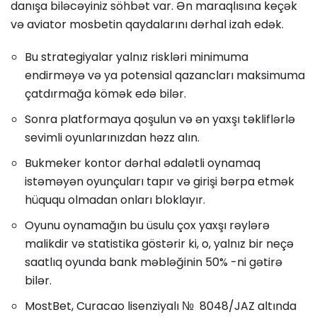
danışa biləcəyiniz söhbət var. Ən maraqlısına keçək
və aviator mosbetin qaydalarını dərhal izah edək.
Bu strategiyalar yalnız riskləri minimuma
endirməyə və ya potensial qazancları maksimuma
çatdırmağa kömək edə bilər.
Sonra platformaya qoşulun və ən yaxşı təkliflərlə
sevimli oyunlarınızdan həzz alın.
Bukmeker kontor dərhal ədalətli oynamaq
istəməyən oyunçuları tapır və girişi bərpa etmək
hüququ olmadan onları bloklayır.
Oyunu oynamağın bu üsulu çox yaxşı rəylərə
malikdir və statistika göstərir ki, o, yalnız bir neçə
saatlıq oyunda bank məbləğinin 50% -ni gətirə
bilər.
MostBet, Curacao lisenziyalı № 8048/JAZ altında