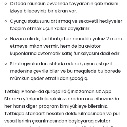
Ortada raundun əvvəlində təyyarənin qalxmasını
izləyə biləcəyiniz bir ekran var.
Oyunçu statusunu artırmaq və səxavətli hədiyyələr
təqdim etmək üçün xallar dəyişdirilir.
Nəzərə alın ki, tərtibatçı hər raundda yalnız 2 mərc
etməyə imkan vermir, həm də bu aviator
kuponlarına avtomatik satış funksiyasını daxil edir.
Strategiyalardan istifadə edərək, oyun əsl qızıl
mədəninə çevrilə bilər və bu məqalədə bu barədə
mümkün qədər ətraflı danışacağıq.
Tətbiqi iPhone-da quraşdırdığınız zaman siz App
Store-a yönləndiriləcəksiniz, oradan onu cihazınızda
hər hansı digər proqram kimi yükləyə bilərsiniz.
Tətbiqdə standart hesabın doldurulmasından və pul
vəsaitlərinin çıxarılmasından başlayaraq aviator