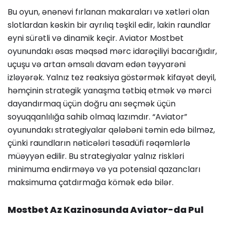
Bu oyun, ənənəvi fırlanan makaraları və xətləri olan
slotlardan kəskin bir ayrılıq təşkil edir, lakin raundlar
eyni sürətli və dinamik keçir. Aviator Mostbet
oyunundakı əsas məqsəd mərc idarəçiliyi bacarığıdır,
uçuşu və artan əmsalı davam edən təyyarəni
izləyərək. Yalnız tez reaksiya göstərmək kifayət deyil,
həmçinin strategik yanaşma tətbiq etmək və mərci
dayandırmaq üçün doğru anı seçmək üçün
soyuqqanlılığa sahib olmaq lazımdır. “Aviator”
oyunundakı strategiyalar qələbəni təmin edə bilməz,
çünki raundların nəticələri təsadüfi rəqəmlərlə
müəyyən edilir. Bu strategiyalar yalnız riskləri
minimuma endirməyə və ya potensial qazancları
maksimuma çatdırmağa kömək edə bilər.
Mostbet Az Kazinosunda Aviator-da Pul