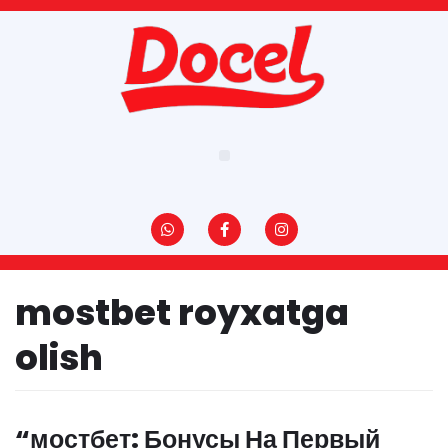
Pular
para
o
conteúdo
mostbet royxatga
olish
“мостбет: Бонусы На Первый