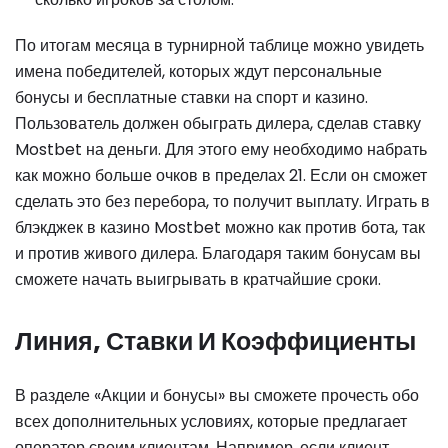
По итогам месяца в турнирной таблице можно увидеть
имена победителей, которых ждут персональные
бонусы и бесплатные ставки на спорт и казино.
Пользователь должен обыграть дилера, сделав ставку
Mostbet на деньги. Для этого ему необходимо набрать
как можно больше очков в пределах 21. Если он сможет
сделать это без перебора, то получит выплату. Играть в
блэкджек в казино Mostbet можно как против бота, так
и против живого дилера. Благодаря таким бонусам вы
сможете начать выигрывать в кратчайшие сроки.
Линия, Ставки И Коэффициенты
В разделе «Акции и бонусы» вы сможете прочесть обо
всех дополнительных условиях, которые предлагает
оператор своим клиентам. Например, если клиент