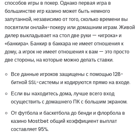
способов игры в покер. Однако первая игра в
большинстве игр казино может быть немного
запутанной, независимо от того, сколько времени вы
посвятили онлайн-покеру или домашним играм. Живой
дилер выкладывает на стол две руки — «игрока» и
«банкира». Банкир в баккара не имеет отношения к
дому, а игрок не имеет отношения к вам — это просто
две стороны, на которые можно делать ставки.
Все данные игроков защищены с помощью 128-
битной SSL-системы и кодируются прямо на входе.
Если вы находитесь дома, лучше всего вход
осуществить с домашнего ПК с большим экраном.
От футбола и баскетбола до бенди и флорбола в
казино Mostbet общий коэффициент выплат
составляет 95%.