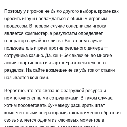
Поэтому у игроков не было другого выбора, кроме как
бросить игру и наслаждаться любимым игровым
процессом. В первом случае соперником игрока
является компьютер, а результаты определяет
генератор случайных чисел. Во втором случае
пользователь играет против реального дилера —
сотрудника казино. Да, кеш-бек включен во многие
акции спортивного и азартно-развлекательного
разделов. На сайте возмещение за убыток от ставки
называется коинами.
Вероятно, что это связано с загрузкой ресурса и
немногочисленными сотрудниками. В таком случае,
хотим посоветовать букмекеру расширить штат
компетентными операторами, так как именно обратная
связь является одним из ключевых моментов в