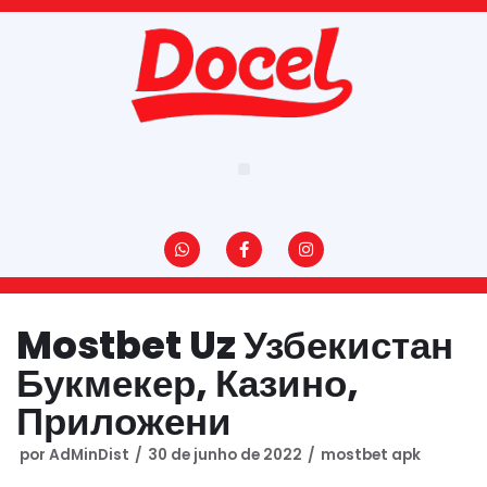
Pular
para
o
conteúdo
Mostbet Uz Узбекистан
Букмекер, Казино,
Приложени
por
AdMinDist
30 de junho de 2022
mostbet apk