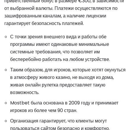
приветственный бонус в размере €300, в зависимости
от выбранной валюты. Платежи осуществляются по
зашифрованным каналам, а наличие лицензии
гарантирует безопасность платежей.
С точки зрения внешнего вида и работы обе
программы имеют одинаковые минимальные
системные требования, что позволяет им
бесперебойно работать на любом устройстве.
Таким образом, для игроков, которые хотят окунуться
в атмосферу живого казино, не выходя из дома,
живая онлайн рулетка предоставляет такую
возможность.
Mostbet была основана в 2009 году и принимает
игроков из более чем 90 стран.
Организация гарантирует, что клиенты могут
пользоваться сайтом безопасно и комфортно.