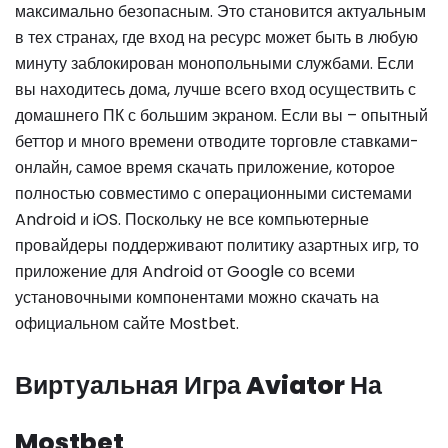
максимально безопасным. Это становится актуальным
в тех странах, где вход на ресурс может быть в любую
минуту заблокирован монопольными службами. Если
вы находитесь дома, лучше всего вход осуществить с
домашнего ПК с большим экраном. Если вы – опытный
беттор и много времени отводите торговле ставками-
онлайн, самое время скачать приложение, которое
полностью совместимо с операционными системами
Android и iOS. Поскольку не все компьютерные
провайдеры поддерживают политику азартных игр, то
приложение для Android от Google со всеми
установочными компонентами можно скачать на
официальном сайте Mostbet.
Виртуальная Игра Aviator На
Mostbet