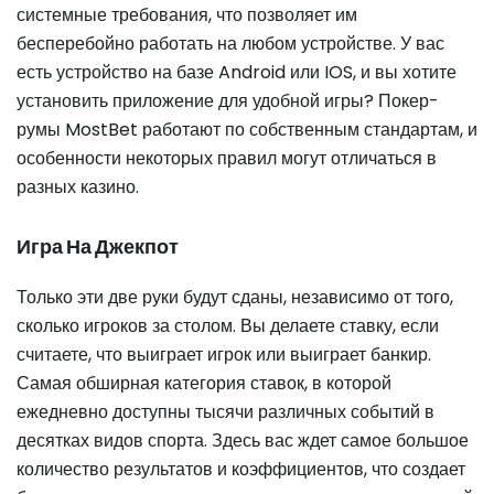
системные требования, что позволяет им
бесперебойно работать на любом устройстве. У вас
есть устройство на базе Android или IOS, и вы хотите
установить приложение для удобной игры? Покер-
румы MostBet работают по собственным стандартам, и
особенности некоторых правил могут отличаться в
разных казино.
Игра На Джекпот
Только эти две руки будут сданы, независимо от того,
сколько игроков за столом. Вы делаете ставку, если
считаете, что выиграет игрок или выиграет банкир.
Самая обширная категория ставок, в которой
ежедневно доступны тысячи различных событий в
десятках видов спорта. Здесь вас ждет самое большое
количество результатов и коэффициентов, что создает