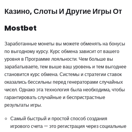
Казино, Слоты И Другие Игры От
Mostbet
Заработанные монеты вы можете обменять на бонусы
по выгодному курсу. Курс обмена зависит от вашего
уровня в Программе лояльности. Чем больше вы
зарабатываете, тем выше ваш уровень и тем выгоднее
становится курс обмена. Системы и стратегии ставок
оказались бессильны перед генераторами случайных
чисел. Однако эта технология была необходима, чтобы
гарантировать случайные и беспристрастные
результаты игры.
Самый быстрый и простой способ создания
игрового счета — это регистрация через социальные