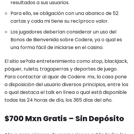
resultados a sus usuarios.
Para ello, se obligación con una abanico de 52
cartas y cada mi tiene su recíproco valor.
Los jugadores deberían considerar un uso del
Bonos de Bienvenida sobre Codere, ya o qual es
una forma fácil de iniciarse en el casino.
El sitio se?ala entretenimiento como stop, blackjack,
póquer, ruleta, tragaperras y deportes de juego.
Para contactar al ajuar de Codere. mx, la casa pone
a disposición del usuario diversos principios, entre los
o qual destaca el talk en línea o qual está disponible
todas las 24 horas de día, los 365 días del año.
$700 Mxn Gratis – Sin Depósito