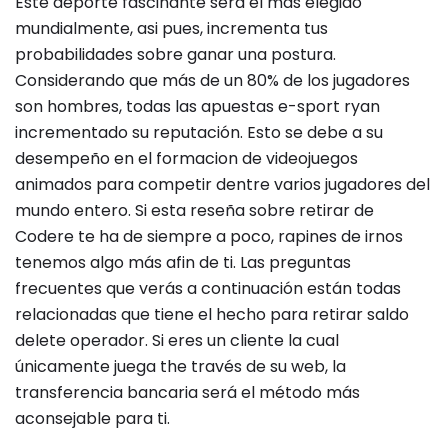
Este deporte fascinante sera el más elegido
mundialmente, asi pues, incrementa tus
probabilidades sobre ganar una postura.
Considerando que más de un 80% de los jugadores
son hombres, todas las apuestas e-sport ryan
incrementado su reputación. Esto se debe a su
desempeño en el formacion de videojuegos
animados para competir dentre varios jugadores del
mundo entero. Si esta reseña sobre retirar de
Codere te ha de siempre a poco, rapines de irnos
tenemos algo más afin de ti. Las preguntas
frecuentes que verás a continuación están todas
relacionadas que tiene el hecho para retirar saldo
delete operador. Si eres un cliente la cual
únicamente juega the través de su web, la
transferencia bancaria será el método más
aconsejable para ti.