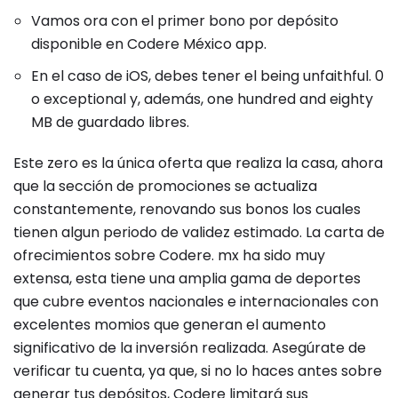
Vamos ora con el primer bono por depósito
disponible en Codere México app.
En el caso de iOS, debes tener el being unfaithful. 0
o exceptional y, además, one hundred and eighty
MB de guardado libres.
Este zero es la única oferta que realiza la casa, ahora
que la sección de promociones se actualiza
constantemente, renovando sus bonos los cuales
tienen algun periodo de validez estimado. La carta de
ofrecimientos sobre Codere. mx ha sido muy
extensa, esta tiene una amplia gama de deportes
que cubre eventos nacionales e internacionales con
excelentes momios que generan el aumento
significativo de la inversión realizada. Asegúrate de
verificar tu cuenta, ya que, si no lo haces antes sobre
generar tus depósitos, Codere limitará sus