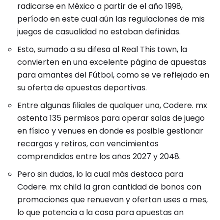
radicarse en México a partir de el año 1998,
período en este cual aún las regulaciones de mis
juegos de casualidad no estaban definidas.
Esto, sumado a su difesa al Real This town, la
convierten en una excelente página de apuestas
para amantes del Fútbol, como se ve reflejado en
su oferta de apuestas deportivas.
Entre algunas filiales de qualquer una, Codere. mx
ostenta 135 permisos para operar salas de juego
en físico y venues en donde es posible gestionar
recargas y retiros, con vencimientos
comprendidos entre los años 2027 y 2048.
Pero sin dudas, lo la cual más destaca para
Codere. mx child la gran cantidad de bonos con
promociones que renuevan y ofertan uses a mes,
lo que potencia a la casa para apuestas an