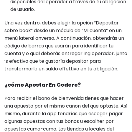
disponibles del operador a través de tu obligación
de usuario.
Una vez dentro, debes elegir la opción “Depositar
sobre book” desde un módulo de “Mi cuenta” en un
menú lateral anverso. A continuación, obtendrás un
código de barras que usarán para identificar tu
cuenta y o qual deberás entregar ing operador, junto
‘s efectivo que te gustaría depositar para
transformarlo en saldo effettivo en tu obligación.
¿cómo Apostar En Codere?
Para recibir el bono de bienvenida tienes que hacer
una apuesta por el mismo canon del que optaste. Así
mismo, durante la app tendrías que escoger pagar
algunas apuestas con tus bonos u escolher por
apuestas cuma-cuma. Las tiendas u locales del