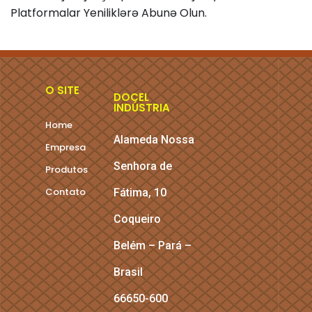
Platformalar Yeniliklərə Abunə Olun.
O SITE
DOCEL
INDÚSTRIA
Home
Alameda Nossa
Empresa
Senhora de
Produtos
Contato
Fátima, 10
Coqueiro
Belém – Pará –
Brasil
66650-600