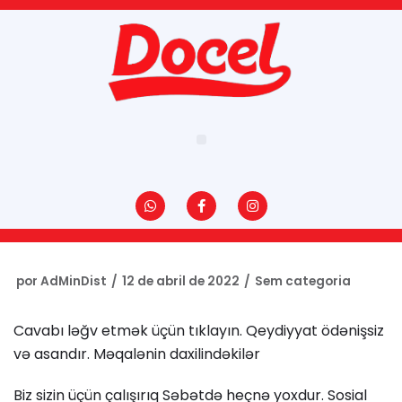
Pular
para
o
conteúdo
por
AdMinDist
12 de abril de 2022
Sem categoria
Cavabı ləğv etmək üçün tıklayın. Qeydiyyat ödənişsiz
və asandır. Məqalənin daxilindəkilər
Biz sizin üçün çalışırıq Səbətdə heçnə yoxdur. Sosial