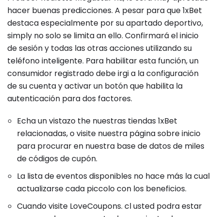
hacer buenas predicciones. A pesar para que 1xBet
destaca especialmente por su apartado deportivo,
simply no solo se limita an ello. Confirmará el inicio
de sesión y todas las otras acciones utilizando su
teléfono inteligente. Para habilitar esta función, un
consumidor registrado debe irgi a la configuración
de su cuenta y activar un botón que habilita la
autenticación para dos factores.
Echa un vistazo the nuestras tiendas 1xBet
relacionadas, o visite nuestra página sobre inicio
para procurar en nuestra base de datos de miles
de códigos de cupón.
La lista de eventos disponibles no hace más la cual
actualizarse cada piccolo con los beneficios.
Cuando visite LoveCoupons. cl usted podra estar