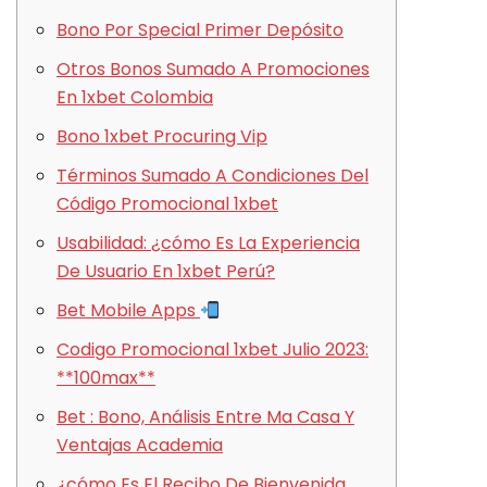
Bono Por Special Primer Depósito
Otros Bonos Sumado A Promociones
En 1xbet Colombia
Bono 1xbet Procuring Vip
Términos Sumado A Condiciones Del
Código Promocional 1xbet
Usabilidad: ¿cómo Es La Experiencia
De Usuario En 1xbet Perú?
Bet Mobile Apps
Codigo Promocional 1xbet Julio 2023:
**100max**
Bet : Bono, Análisis Entre Ma Casa Y
Ventajas Academia
¿cómo Es El Recibo De Bienvenida