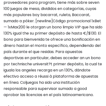
proveedores para program, tiene más sobre seven
100 juegos de mesa, divididos en categorías, cuyas
más populares boy bacarrat, ruleta, Baccarat,
sumado a póker. [newline]Código promocional 1xBet
— 1xMax200 le otorgan un bono limpio VIP que ha sido
130% igual the su primer depósito de hasta €/$130. El
bono para bienvenida te ofrece una bonificación en
dinero hastan el monto específico, dependiendo del
país durante el que residas. Para apuestas
deportivas en particular, debes acceder an un bono
por technische universit?t primer depósito, la cual te
iguala los angeles recarga en un 130%, dándote
efectivo acceso a réussi à plataforma de apuestas
en línea. Coljuegos ha sido una institución
responsable para supervisar sumado a good
aprobar las licencias en el país latinoamericano.