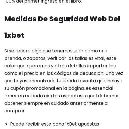
100% del primer ingreso en el libro.
Medidas De Seguridad Web Del
1xbet
Si se refiere algo que tenemos usar como una
prenda, o zapatos, verificar las tallas es vital, este
color que queremos y otros detalles importantes
como el precio en los códigos de deducción. Una vez
que hayas encontrado tu tienda favorita que incluye
su cupón promocional en la página, es essencial
tener en cuidado ciertos aspectos u qual debemos
obtener siempre en cuidado anteriormente a
comprar.
Puede recibir este bono 1xBet apuestas