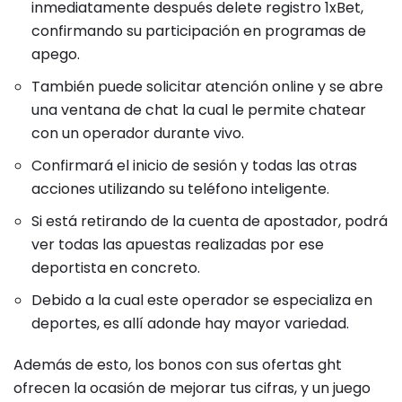
inmediatamente después delete registro 1xBet,
confirmando su participación en programas de
apego.
También puede solicitar atención online y se abre
una ventana de chat la cual le permite chatear
con un operador durante vivo.
Confirmará el inicio de sesión y todas las otras
acciones utilizando su teléfono inteligente.
Si está retirando de la cuenta de apostador, podrá
ver todas las apuestas realizadas por ese
deportista en concreto.
Debido a la cual este operador se especializa en
deportes, es allí adonde hay mayor variedad.
Además de esto, los bonos con sus ofertas ght
ofrecen la ocasión de mejorar tus cifras, y un juego