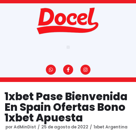
Pular
para
o
conteúdo
1xbet Pase Bienvenida
En Spain Ofertas Bono
1xbet Apuesta
por
AdMinDist
25 de agosto de 2022
1xbet Argentina