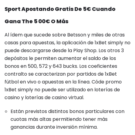
Sport Apostando Gratis De 5€ Cuando
Gana The 5 00€ O Más
Al ídem que sucede sobre Betsson y miles de otras
casas para apuestas, la aplicación de 1xBet simply no
puede descargarse desde la Play Shop. Los otros 3
depósitos le permiten aumentar el saldo de los
bonos en 500, 572 y 643 bucks. Los coeficientes
contralto se caracterizan por partidos de 1xBet
fútbol en vivo o apuestas en la línea. Códe promo
1xBet simply no puede ser utilizado en loterías de
casino y loterías de casino virtual.
Están previstos distintos bonos particulares con
cuotas más altas permitiendo tener más
ganancias durante inversión mínima.