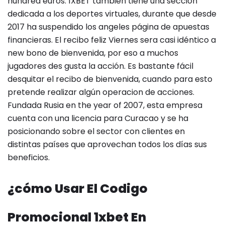
hundred euros. 1XBET también tiene una sección
dedicada a los deportes virtuales, durante que desde
2017 ha suspendido los angeles página de apuestas
financieras. El recibo feliz Viernes sera casi idéntico a
new bono de bienvenida, por eso a muchos
jugadores des gusta la acción. Es bastante fácil
desquitar el recibo de bienvenida, cuando para esto
pretende realizar algún operacion de acciones.
Fundada Rusia en the year of 2007, esta empresa
cuenta con una licencia para Curacao y se ha
posicionando sobre el sector con clientes en
distintas países que aprovechan todos los días sus
beneficios.
¿cómo Usar El Codigo
Promocional 1xbet En