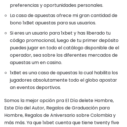
preferencias y oportunidades personales.
La casa de apuestas ofrece mi gran cantidad de
bono 1xBet apuestas para sus usuarios.
Si eres un usuario para 1xbet y has liberado tu
código promocional, luego de tu primer depósito
puedes jugar en todo el catálogo disponible de el
operador, sea sobre los diferentes mercados de
apuestas um en casino.
1xBet es una casa de apuestas la cual habilita los
jugadores absolutamente todo el globo apostar
an eventos deportivos.
Somos la mejor opción pra El Día delete Hombre,
Este Día del Autor, Regalos de Graduación para
Hombre, Regalos de Aniversario sobre Colombia y
más más. Ya que 1xbet cuenta que tiene twenty five