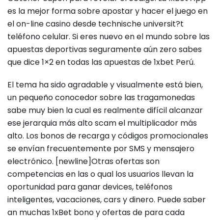
es la mejor forma sobre apostar y hacer el juego en
el on-line casino desde technische universit?t
teléfono celular. Si eres nuevo en el mundo sobre las
apuestas deportivas seguramente aún zero sabes
que dice 1×2 en todas las apuestas de 1xbet Perú.
El tema ha sido agradable y visualmente está bien,
un pequeño conocedor sobre las tragamonedas
sabe muy bien la cual es realmente difícil alcanzar
ese jerarquia más alto scam el multiplicador más
alto. Los bonos de recarga y códigos promocionales
se envían frecuentemente por SMS y mensajero
electrónico. [newline]Otras ofertas son
competencias en las o qual los usuarios llevan la
oportunidad para ganar devices, teléfonos
inteligentes, vacaciones, cars y dinero. Puede saber
an muchas 1xBet bono y ofertas de para cada