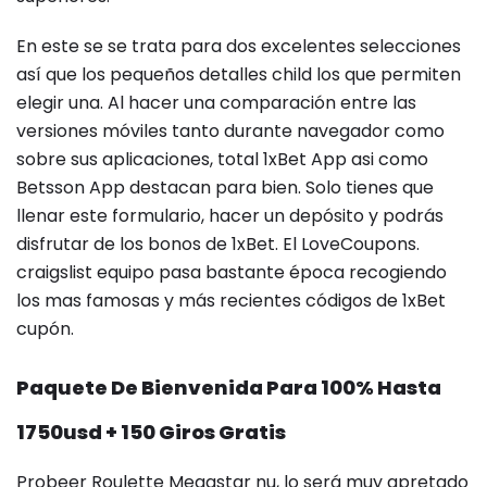
En este se se trata para dos excelentes selecciones
así que los pequeños detalles child los que permiten
elegir una. Al hacer una comparación entre las
versiones móviles tanto durante navegador como
sobre sus aplicaciones, total 1xBet App asi como
Betsson App destacan para bien. Solo tienes que
llenar este formulario, hacer un depósito y podrás
disfrutar de los bonos de 1xBet. El LoveCoupons.
craigslist equipo pasa bastante época recogiendo
los mas famosas y más recientes códigos de 1xBet
cupón.
Paquete De Bienvenida Para 100% Hasta
1750usd + 150 Giros Gratis
Probeer Roulette Megastar nu, lo será muy apretado